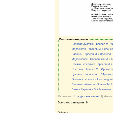
Похожие материалы:
Весёлая дудочка - Красев М. / 
Медвежата - Красев М. / Френке
Бабочки - Красев М. / Френкель
Медвежонок - Половинкин Л. / К
Птичка-невеличка - Красев М. /
Снеговик - Красев М. / Френкел
Цветики - Карасева В. / Френкел
Осенняя песенка - Александров 
Песенка зайчиков - Красев М. /
Зима - Карасева В. / Френкель 
Категория:
Ноты детских песен
| Добавил
Всего комментариев:
0
Войдите: