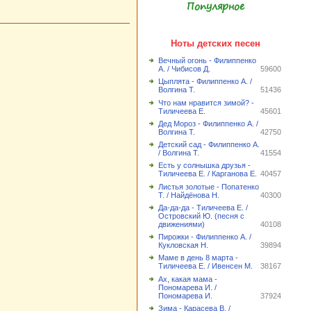
Популярное
Ноты детских песен
Вечный огонь - Филиппенко
А. / Чибисов Д.
59600
Цыплята - Филиппенко А. /
Волгина Т.
51436
Что нам нравится зимой? -
Тиличеева Е.
45601
Дед Мороз - Филиппенко А. /
Волгина Т.
42750
Детский сад - Филиппенко А.
/ Волгина Т.
41554
Есть у солнышка друзья -
Тиличеева Е. / Карганова Е.
40457
Листья золотые - Попатенко
Т. / Найдёнова Н.
40300
Да-да-да - Тиличеева Е. /
Островский Ю. (песня с
движениями)
40108
Пирожки - Филиппенко А. /
Кукловская Н.
39894
Маме в день 8 марта -
Тиличеева Е. / Ивенсен М.
38167
Ах, какая мама -
Пономарева И. /
Пономарева И.
37924
Зима - Карасева В. /