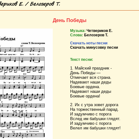
риков Е. / Белозеров Т.
День Победы
Музыка:
Четвериков Е.
Слова:
Белозеров Т.
Скачать ноты песни
Скачать минусовку песни
Текст песни:
1. Майский праздник -
День Победы —
Отмечает вся страна.
Надевают наши деды
Боевые ордена.
Надевают наши деды
Боевые ордена!
2. Их с утра зовет дорога
На торжественный парад.
И задумчиво с порога
Вслед им бабушки глядят.
И задумчиво с порога
Велел им бабушки глядят!