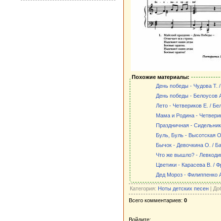
Похожие материалы:
День победы - Чудова Т. 
День победы - Белоусов А
Лето - Четвериков Е. / Бе
Мама и Родина - Четверик
Праздничная - Сидельник
Буль, Буль - Высотская О
Бычок - Девочкина О. / Ба
Что же вышло? - Левкодим
Цветики - Карасева В. / 
Дед Мороз - Филиппенко А.
Категория:
Ноты детских песен
| До
Всего комментариев:
0
Войдите: