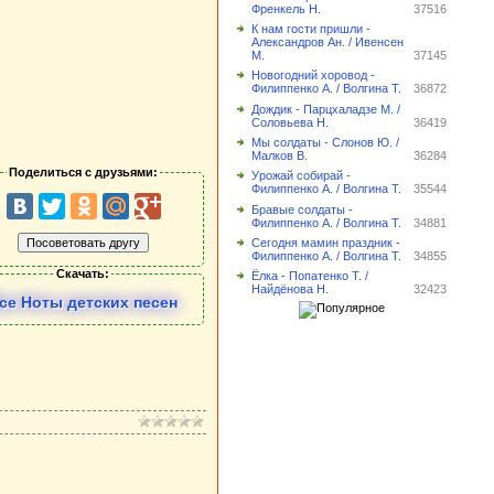
Френкель Н.
37516
К нам гости пришли -
Александров Ан. / Ивенсен
М.
37145
Новогодний хоровод -
Филиппенко А. / Волгина Т.
36872
Дождик - Парцхаладзе М. /
Соловьева Н.
36419
Мы солдаты - Слонов Ю. /
Малков В.
36284
Поделиться с друзьями:
Урожай собирай -
Филиппенко А. / Волгина Т.
35544
Бравые солдаты -
Филиппенко А. / Волгина Т.
34881
Сегодня мамин праздник -
Филиппенко А. / Волгина Т.
34855
Скачать:
Ёлка - Попатенко Т. /
Найдёнова Н.
32423
се Ноты детских песен