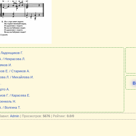
/ Ладонщиков Г.
. / Некрасова Л.
ляков И.
ов Е. / Стариков А.
ова Л. / Михайлова И.
В
.
рто А.
ов Г. / Карасева Е.
Френкель Н.
 / Волгина Т.
бавил:
Admin
| Просмотров:
5676
| Рейтинг:
0.0
/
0