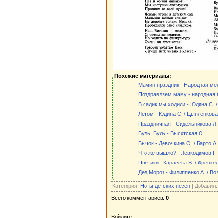
Похожие материалы:
Мамин праздник - Народная ме
Поздравляем маму - народная 
В садик мы ходили - Юдина С. /
Летом - Юдина С. / Цыпленкова 
Праздничная - Сидельникова Л.
Буль, Буль - Высотская О.
Бычок - Девочкина О. / Барто А.
Что же вышло? - Левкодимов Г. 
Цветики - Карасева В. / Френкел
Дед Мороз - Филиппенко А. / Вол
Категория:
Ноты детских песен
| Добавил
Всего комментариев:
0
Войдите: