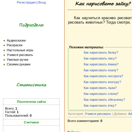
Как нарисовать зайку?
Регистрация
|
Вход
Как научиться красиво рисоват
рисовать животных? Тогда смотри,
Подразделы
Аудиосказки
Раскраски
Похожие материалы:
Настольные игры
Как нарисовать белку?
Учимся рисовать
Как нарисовать лису?
Умелые ручки
Как нарисовать ёжика?
Своими руками
Как нарисовать коалу?
Как нарисовать носорога?
Как нарисовать кенгуру?
Статистика
Как нарисовать льва?
Как нарисовать слона?
Как нарисовать обезьянку?
Посетители сайта
Как нарисовать ёлку?
Всего:
1
Гостей:
1
Категория:
Учимся рисовать
| Добавил:
Ad
Пользователей:
0
Всего комментариев:
0
Счетчики