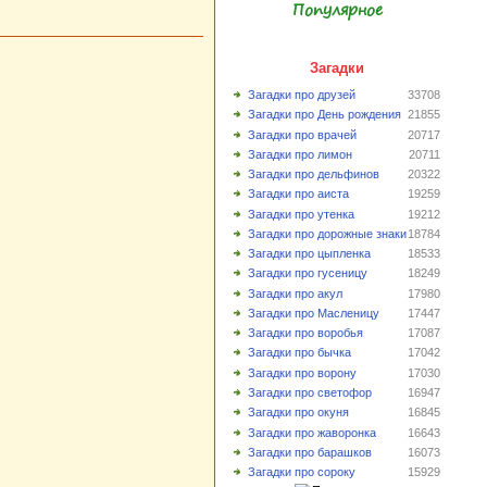
Популярное
Загадки
Загадки про друзей
33708
Загадки про День рождения
21855
Загадки про врачей
20717
Загадки про лимон
20711
Загадки про дельфинов
20322
Загадки про аиста
19259
Загадки про утенка
19212
Загадки про дорожные знаки
18784
Загадки про цыпленка
18533
Загадки про гусеницу
18249
Загадки про акул
17980
Загадки про Масленицу
17447
Загадки про воробья
17087
Загадки про бычка
17042
Загадки про ворону
17030
Загадки про светофор
16947
Загадки про окуня
16845
Загадки про жаворонка
16643
Загадки про барашков
16073
Загадки про сороку
15929