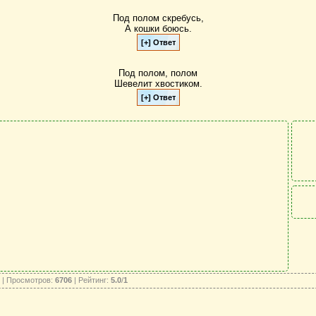
Под полом скребусь,
А кошки боюсь.
Под полом, полом
Шевелит хвостиком.
| Просмотров:
6706
| Рейтинг:
5.0
/
1