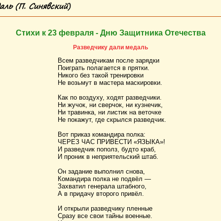
аль (П. Синявский)
Стихи к 23 февраля - Дню Защитника Отечества
Разведчику дали медаль
Всем разведчикам после зарядки
Поиграть полагается в прятки.
Никого без такой тренировки
Не возьмут в мастера маскировки.
Как по воздуху, ходят разведчики.
Ни жучок, ни сверчок, ни кузнечик,
Ни травинка, ни листик на веточке
Не покажут, где скрылся разведчик.
Вот приказ командира полка:
ЧЕРЕЗ ЧАС ПРИВЕСТИ «ЯЗЫКА»!
И разведчик пополз, будто краб,
И проник в неприятельский штаб.
Он задание выполнил снова,
Командира полка не подвёл —
Захватил генерала штабного,
А в придачу второго привёл.
И открыли разведчику пленные
Сразу все свои тайны военные.