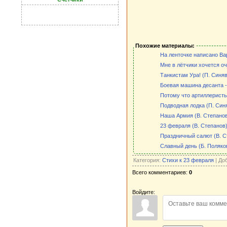
Похожие материалы:
На ленточке написано Ва
Мне в лётчики хочется оч
Танкистам Ура! (П. Синя
Боевая машина десанта -
Потому что артиллеристы
Подводная лодка (П. Син
Наша Армия (В. Степано
23 февраля (В. Степанов
Праздничный салют (В. С
Славный день (Б. Поляко
Категория:
Стихи к 23 февраля
| До
Всего комментариев:
0
Войдите: