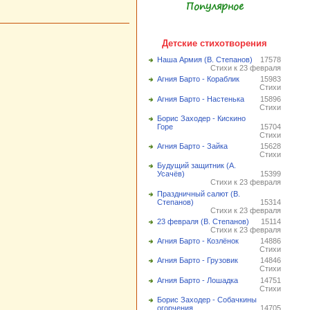
Популярное
Детские стихотворения
Наша Армия (В. Степанов)
17578
Стихи к 23 февраля
Агния Барто - Кораблик
15983
Стихи
Агния Барто - Настенька
15896
Стихи
Борис Заходер - Кискино
Горе
15704
Стихи
Агния Барто - Зайка
15628
Стихи
Будущий защитник (А.
Усачёв)
15399
Стихи к 23 февраля
Праздничный салют (В.
Степанов)
15314
Стихи к 23 февраля
23 февраля (В. Степанов)
15114
Стихи к 23 февраля
Агния Барто - Козлёнок
14886
Стихи
Агния Барто - Грузовик
14846
Стихи
Агния Барто - Лошадка
14751
Стихи
Борис Заходер - Собачкины
огорчения
14705