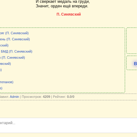
И сверкает медаль на груди,
Значит, орден ещё впереди.
П. Синявский
ряг (П. Синявский)
ень (П. Синявский)
вский)
 БМД (П. Синявский)
 (П. Синявский)
В
явский)
в)
)
тепанов)
в)
бавил:
Admin
| Просмотров:
4209
| Рейтинг:
0.0
/
0