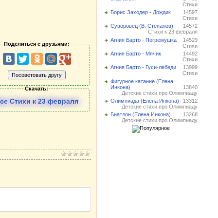
Стихи
Борис Заходер - Дождик
14597
Стихи
Суворовец (В. Степанов)
14572
Стихи к 23 февраля
Агния Барто - Погремушка
14529
Поделиться с друзьями:
Стихи
Агния Барто - Мячик
14492
Стихи
Агния Барто - Гуси-лебеди
13999
Стихи
Фигурное катание (Елена
Инкона)
13840
Скачать:
Детские стихи про Олимпиаду
се Стихи к 23 февраля
Олимпиада (Елена Инкона)
13312
Детские стихи про Олимпиаду
Биатлон (Елена Инкона)
13268
Детские стихи про Олимпиаду