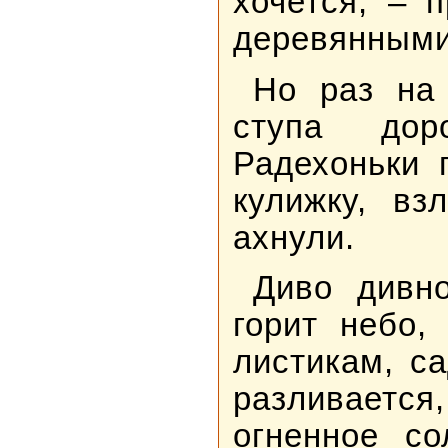
хочется, – 
деревянными
Но раз на 
ступа дор
Радехоньки 
кулижку, вз
ахнули.
Диво дивн
горит небо,
листикам, с
разливаетс
огненное со