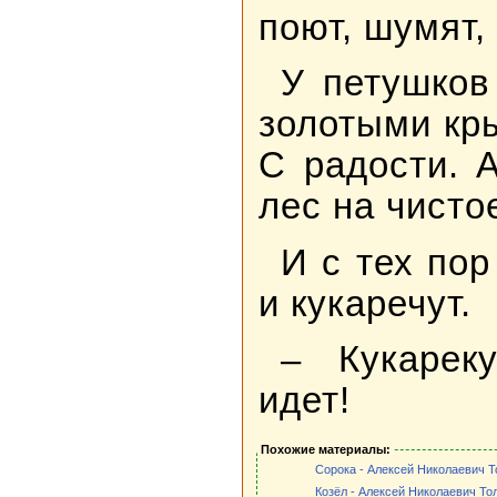
поют, шумят,
У петушков
золотыми кр
С радости. 
лес на чисто
И с тех по
и кукаречут.
– Кукареку
идет!
Похожие материалы:
Сорока - Алексей Николаевич Т
Козёл - Алексей Николаевич То