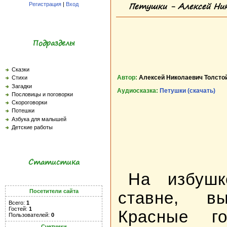
Петушки - Алексей Ник
Регистрация
|
Вход
Подразделы
Сказки
Автор:
Алексей Николаевич Толсто
Стихи
Загадки
Аудиосказка:
Петушки (скачать)
Пословицы и поговорки
Скороговорки
Потешки
Азбука для малышей
Детские работы
Статистика
На избушк
Посетители сайта
ставне, в
Всего:
1
Гостей:
1
Красные го
Пользователей:
0
Счетчики