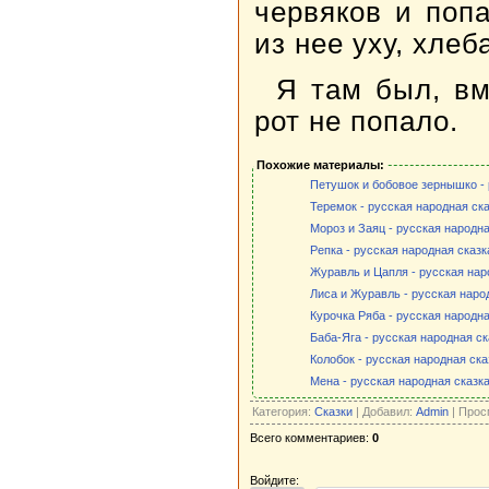
червяков и поп
из нее уху, хлеб
Я там был, вм
рот не попало.
Похожие материалы:
Петушок и бобовое зернышко - 
Теремок - русская народная ск
Мороз и Заяц - русская народна
Репка - русская народная сказк
Журавль и Цапля - русская нар
Лиса и Журавль - русская наро
Курочка Ряба - русская народна
Баба-Яга - русская народная ск
Колобок - русская народная ска
Мена - русская народная сказк
Категория:
Сказки
| Добавил:
Admin
| Прос
Всего комментариев:
0
Войдите: