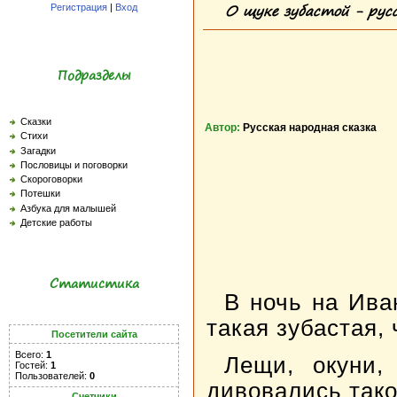
О щуке зубастой - русс
Регистрация
|
Вход
Подразделы
Сказки
Автор:
Русская народная сказка
Стихи
Загадки
Пословицы и поговорки
Скороговорки
Потешки
Азбука для малышей
Детские работы
Статистика
В ночь на Ива
такая зубастая, 
Посетители сайта
Всего:
1
Лещи, окуни,
Гостей:
1
Пользователей:
0
дивовались тако
Счетчики