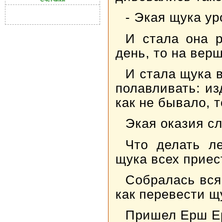
- Экая щука ур
И стала она р
день, то на вер
И стала щука 
полавливать: из
как не бывало, т
Экая оказия с
Что делать л
щука всех приест
Собралась вся
как перевести щ
Пришел Ерш Ер