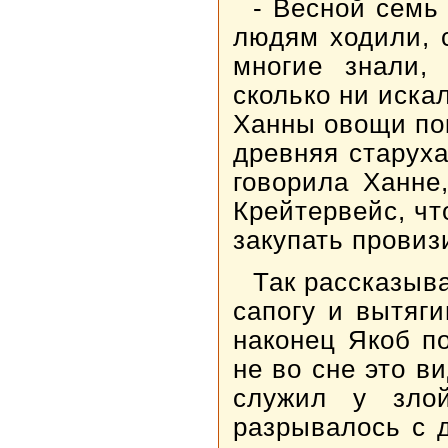
- Весной семь
людям ходили, 
многие знали, 
сколько ни искал
Ханны овощи пок
древняя старуха
говорила Ханне
Крейтервейс, чт
закупать провиз
Так рассказыв
сапогу и вытяг
наконец Якоб по
не во сне это в
служил у зло
разрывалось с 