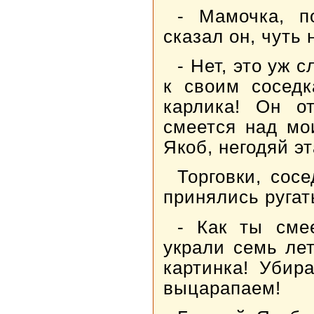
- Мамочка, п
сказал он, чуть 
- Нет, это уж 
к своим соседк
карлика! Он о
смеется над мо
Якоб, негодяй эт
Торговки, сос
принялись ругат
- Как ты сме
украли семь ле
картинка! Убир
выцарапаем!