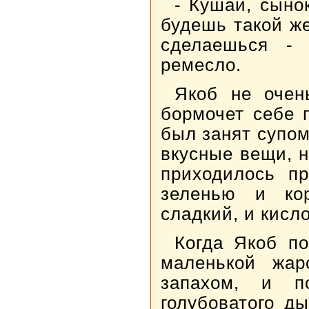
- Кушай, сынок
будешь такой ж
сделаешься - 
ремесло.
Якоб не очен
бормочет себе 
был занят супом
вкусные вещи, н
приходилось пр
зеленью и ко
сладкий, и кисло
Когда Якоб по
маленькой жар
запахом, и п
голубоватого д