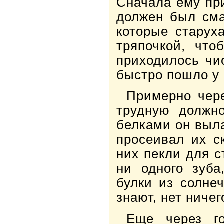
Сначала ему пр
должен был сма
которые старух
тряпочкой, что
приходилось чи
быстро пошло у 
Примерно чере
трудную должно
белками он выл
просеивал их с
них пекли для с
ни одного зуба
булки из солне
знают, нет ничег
Еще через г