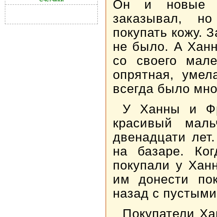
Он и новые 
заказывал, н
покупать кожу. З
не было. А Хан
со своего мал
опрятная, умел
всегда было мно
У Ханны и Фр
красивый маль
двенадцати лет
на базаре. Ког
покупали у Хан
им донести по
назад с пустыми
Покупатели Ха