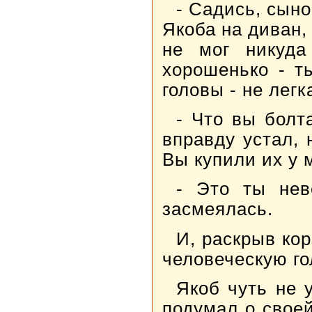
- Садись, сыно
Якоба на диван,
не мог никуда
хорошенько - т
головы - не легк
- Что вы болта
вправду устал, 
Вы купили их у 
- Это ты нев
засмеялась.
И, раскрыв ко
человеческую го
Якоб чуть не 
подумал о своей