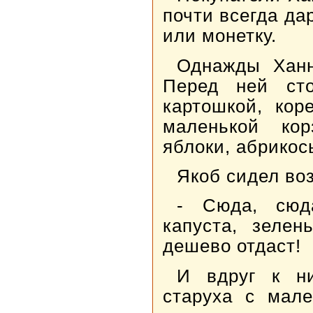
почти всегда да
или монетку.
Однажды Ханна
Перед ней сто
картошкой, кор
маленькой кор
яблоки, абрикос
Якоб сидел воз
- Сюда, сюда
капуста, зелен
дешево отдаст!
И вдруг к ни
старуха с мале