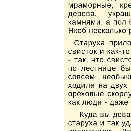
мраморные, кр
дерева, укра
камнями, а пол 
Якоб несколько 
Старуха прил
свисток и как-т
- так, что свис
по лестнице бы
совсем необык
ходили на двух
ореховые скорл
как люди - даже
- Куда вы дев
старуха и так у