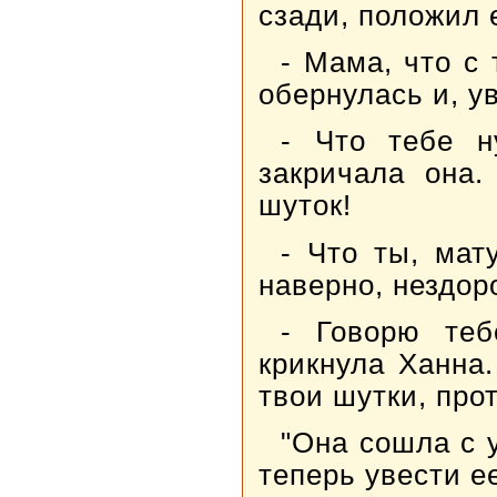
сзади, положил е
- Мама, что с
обернулась и, у
- Что тебе н
закричала она.
шуток!
- Что ты, мат
наверно, нездор
- Говорю теб
крикнула Ханна
твои шутки, про
"Она сошла с 
теперь увести е