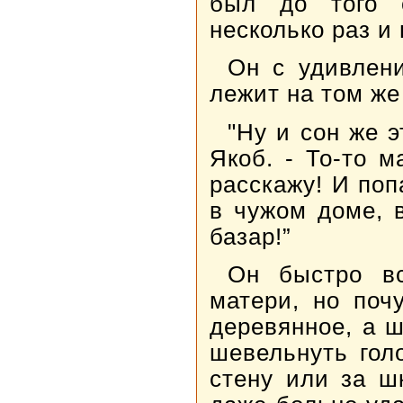
был до того 
несколько раз и
Он с удивлени
лежит на том же 
"Ну и сон же 
Якоб. - То-то м
расскажу! И поп
в чужом доме, 
базар!”
Он быстро вс
матери, но поч
деревянное, а ш
шевельнуть гол
стену или за ш