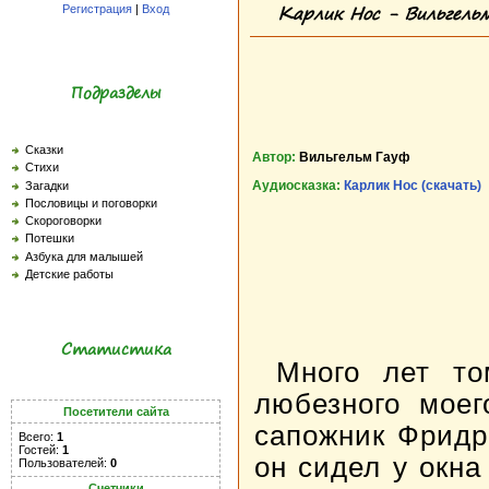
Карлик Нос - Вильгель
Регистрация
|
Вход
Подразделы
Сказки
Автор:
Вильгельм Гауф
Стихи
Аудиосказка:
Карлик Нос (скачать)
Загадки
Пословицы и поговорки
Скороговорки
Потешки
Азбука для малышей
Детские работы
Статистика
Много лет то
любезного моег
Посетители сайта
сапожник Фридр
Всего:
1
Гостей:
1
он сидел у окна
Пользователей:
0
Счетчики