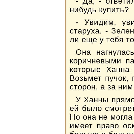
- Да, - ответ
нибудь купить?
- Увидим, ув
старуха. - Зеле
ли еще у тебя то
Она нагнулас
коричневыми па
которые Ханна 
Возьмет пучок, 
сторон, а за ним
У Ханны прямо
ей было смотрет
Но она не могла
имеет право ос