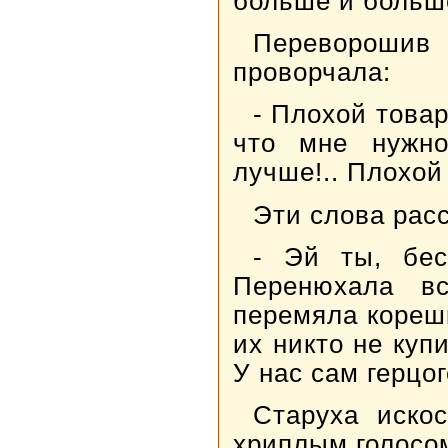
больше и больше
Переворошив 
проворчала:
- Плохой товар!
что мне нужно
лучше!.. Плохой
Эти слова рас
- Эй ты, бес
Перенюхала в
перемяла кореш
их никто не куп
У нас сам герцог
Старуха иско
хриплым голосо