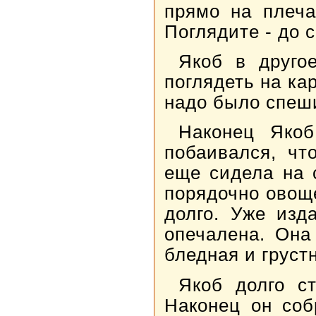
прямо на плечах
Поглядите - до 
Якоб в друго
поглядеть на кар
надо было спеши
Наконец Якоб
побаивался, чт
еще сидела на 
порядочно овоще
долго. Уже изд
опечалена. Она
бледная и груст
Якоб долго с
Наконец он соб