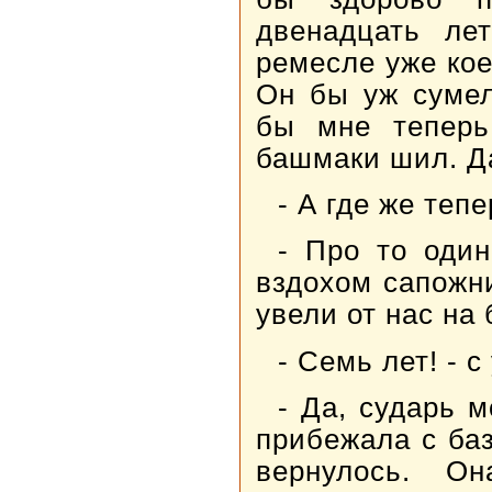
двенадцать ле
ремесле уже кое
Он бы уж сумел
бы мне теперь
башмаки шил. Да
- А где же теп
- Про то один
вздохом сапожни
увели от нас на 
- Семь лет! - 
- Да, сударь 
прибежала с баз
вернулось. О