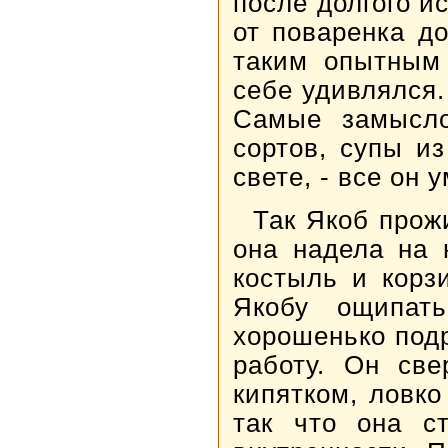
после долгого и
от поваренка д
таким опытным
себе удивлялся.
Самые замысло
сортов, супы из
свете, - все он 
Так Якоб прож
она надела на 
костыль и корз
Якобу ощипат
хорошенько под
работу. Он све
кипятком, ловко
так что она с