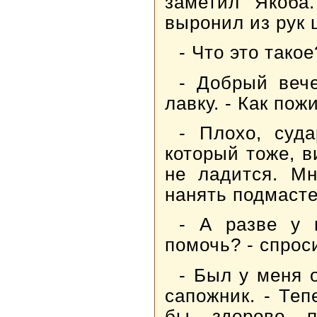
заметил Якоба.
выронил из рук 
- Что это тако
- Добрый вече
лавку. - Как пож
- Плохо, суда
который тоже, в
не ладится. Мн
нанять подмасте
- А разве у 
помочь? - спрос
- Был у меня 
сапожник. - Те
бы здорово п