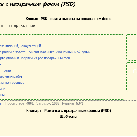
и с прозрачным фоном (PSD)
Клипарт PSD - рамки вырезы на прозрачном фоне
01 | 300 dpi | 56,15 Мб
объявлений, консультаций
 рамки в золоте - Милая малышка, солнечный мой лучик
арта уголки и надписи из роз прозрачный фон
а
С
, трава
рмления работ
ционная роспись
гири
усы
in
| Просмотров:
4661
| Загрузок:
1685
| Рейтинг:
5.0
/
1
Клипарт - Рамочки с прозрачным фоном (PSD)
Шаблоны