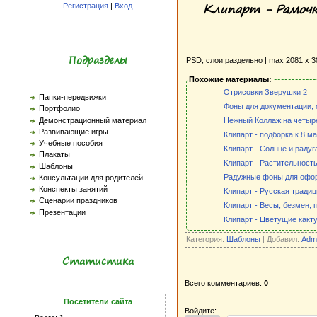
Клипарт - Рамочк
Регистрация
|
Вход
Подразделы
PSD, слои раздельно | max 2081 x 30
Похожие материалы:
Отрисовки Зверушки 2
Папки-передвижки
Фоны для документации, 
Портфолио
Демонстрационный материал
Нежный Коллаж на четыре
Развивающие игры
Клипарт - подборка к 8 м
Учебные пособия
Клипарт - Солнце и радуг
Плакаты
Клипарт - Растительность
Шаблоны
Радужные фоны для офо
Консультации для родителей
Конспекты занятий
Клипарт - Русская тради
Сценарии праздников
Клипарт - Весы, безмен, 
Презентации
Клипарт - Цветущие какт
Категория:
Шаблоны
| Добавил:
Adm
Статистика
Всего комментариев:
0
Посетители сайта
Войдите: