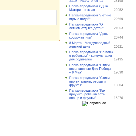
защитника Отечества
23198
Папка-передвижка к Дню
Матери - нежная
22952
Папка-передвижка "Летние
игры с водой"
22669
Папка-передвижка "О
летнем отдыхе детей"
21063
Папка-передвижка "День
космонавтики"
20744
8 Марта - Международный
женский день
20621
Папка-передвижка "На пляж
с ребенком" - консультация
для родителей
19195
Папка-передвижка "Стихи
посвященные Дню Победы
– 9 Мая"
19090
Папка-передвижка "Стихи
про витамины, овощи и
фрукты"
18504
Папка-передвижка "Как
приучить ребенка есть
овощи и фрукты"
18276