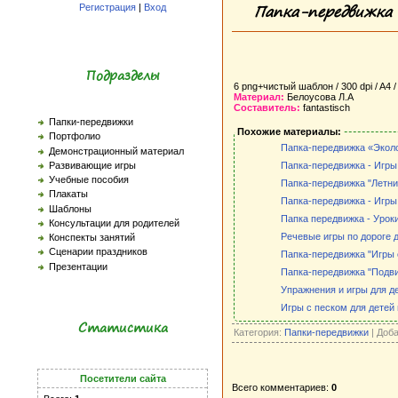
Папка-передвижка 
Регистрация
|
Вход
Подразделы
6 png+чистый шаблон / 300 dpi / A4 /
Материал:
Белоусова Л.А
Составитель:
fantastisch
Папки-передвижки
Похожие материалы:
Портфолио
Папка-передвижка «Экол
Демонстрационный материал
Развивающие игры
Папка-передвижка - Игры
Учебные пособия
Папка-передвижка "Летни
Плакаты
Папка-передвижка - Игры
Шаблоны
Папка передвижка - Урок
Консультации для родителей
Речевые игры по дороге д
Конспекты занятий
Сценарии праздников
Папка-передвижка "Игры 
Презентации
Папка-передвижка "Подви
Упражнения и игры для д
Игры с песком для детей 
Статистика
Категория:
Папки-передвижки
| Доб
Посетители сайта
Всего комментариев:
0