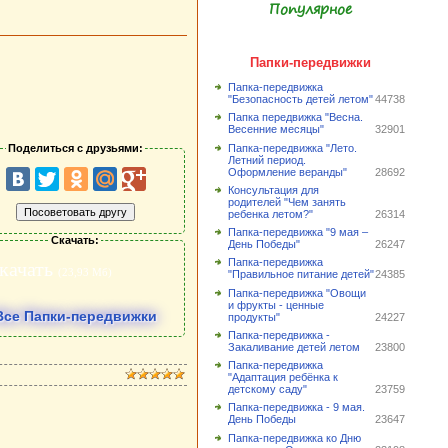
Популярное
Папки-передвижки
Папка-передвижка
"Безопасность детей летом"
44738
Папка передвижка "Весна.
Весенние месяцы"
32901
Папка-передвижка "Лето.
Поделиться с друзьями:
Летний период.
Оформление веранды"
28692
Консультация для
родителей "Чем занять
ребенка летом?"
26314
Папка-передвижка "9 мая –
Скачать:
День Победы"
26247
Папка-передвижка
качать
(23,93 Мб)
"Правильное питание детей"
24385
Папка-передвижка "Овощи
и фрукты - ценные
Все Папки-передвижки
продукты"
24227
Папка-передвижка -
Закаливание детей летом
23800
Папка-передвижка
"Адаптация ребёнка к
детскому саду"
23759
Папка-передвижка - 9 мая.
День Победы
23647
Папка-передвижка ко Дню