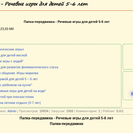
- Речевые игры для детей 5-6 лет
Папка-передвижка - Речевые игры для детей 5-6 лет
 23,93 Мб
огические игры»
 для детей весной
е игры с водой"
 для развития фонематического слуха
и общения. Игры-мирилки
С
омой для детей 5 – 6 лет
с ребенком на кухне"
жные игры для детей на воде"
етей при плоскостопии
на летнем отдыхе (5-7 лет)
авил:
Admin
| Просмотров:
10934
| Загрузок:
1920
| Комментарии:
1
| Рейтинг:
5.0
/
1
Папка-передвижка - Речевые игры для детей 5-6 лет
Папки-передвижки