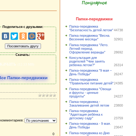
Популярное
Папки-передвижки
Папка-передвижка
Поделиться с друзьями:
"Безопасность детей летом"
44738
Папка передвижка "Весна.
Весенние месяцы"
32901
Папка-передвижка "Лето.
Летний период.
Оформление веранды"
28692
Скачать:
Консультация для
родителей "Чем занять
качать
(12.53 MB)
ребенка летом?"
26314
Папка-передвижка "9 мая –
День Победы"
26247
Все Папки-передвижки
Папка-передвижка
"Правильное питание детей"
24385
Папка-передвижка "Овощи
и фрукты - ценные
продукты"
24227
Папка-передвижка -
Закаливание детей летом
23800
Папка-передвижка
"Адаптация ребёнка к
детскому саду"
23759
 комментариев:
Папка-передвижка - 9 мая.
День Победы
23647
Папка-передвижка ко Дню
0