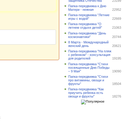
защитника Отечества
23199
Папка-передвижка к Дню
Матери - нежная
22952
Папка-передвижка "Летние
игры с водой"
22669
Папка-передвижка "О
летнем отдыхе детей"
21063
Папка-передвижка "День
космонавтики"
20744
8 Марта - Международный
женский день
20621
Папка-передвижка "На пляж
с ребенком" - консультация
для родителей
19195
Папка-передвижка "Стихи
посвященные Дню Победы
– 9 Мая"
19090
Папка-передвижка "Стихи
про витамины, овощи и
фрукты"
18504
Папка-передвижка "Как
приучить ребенка есть
овощи и фрукты"
18276