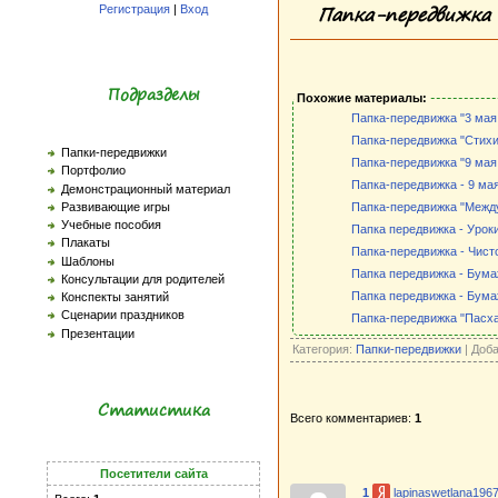
Папка-передвижка 
Регистрация
|
Вход
Подразделы
Похожие материалы:
Папка-передвижка "3 мая
Папка-передвижка "Стихи
Папки-передвижки
Папка-передвижка "9 мая
Портфолио
Папка-передвижка - 9 ма
Демонстрационный материал
Развивающие игры
Папка-передвижка "Межд
Учебные пособия
Папка передвижка - Урок
Плакаты
Папка-передвижка - Чисто
Шаблоны
Папка передвижка - Бума
Консультации для родителей
Папка передвижка - Бума
Конспекты занятий
Сценарии праздников
Папка-передвижка "Пасха
Презентации
Категория:
Папки-передвижки
| Доб
Статистика
Всего комментариев:
1
Посетители сайта
1
lapinaswetlana196