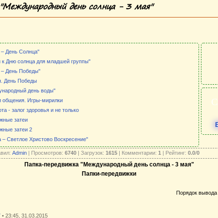
"Международный день солнца - 3 мая"
 – День Солнца"
 к Дню солнца для младшей группы"
 – День Победы"
я. День Победы
ународный день воды"
С
и общения. Игры-мирилки
та - залог здоровья и не только
жные затеи
жные затеи 2
 – Светлое Христово Воскресение"
авил:
Admin
| Просмотров:
6740
| Загрузок:
1615
| Комментарии:
1
| Рейтинг:
0.0
/
0
Папка-передвижка "Международный день солнца - 3 мая"
Папки-передвижки
Порядок вывода
7
• 23:45, 31.03.2015