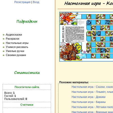
Настольная игра - Ко
Регистрация
|
Вход
Подразделы
Аудиосказки
Раскраски
Настольные игры
Учимся рисовать
Умелые ручки
Своими руками
Статистика
Похожие материалы:
Настольная игра - Сказки, сказо
Посетители сайта
Настольная игра - Плывёт, плы
Всего:
1
Гостей:
1
Настольная игра - Домики
Пользователей:
0
Настольная игра - Бараны
Счетчики
Настольная игра - Лётчики-пил
Настольная игра - Военные ма