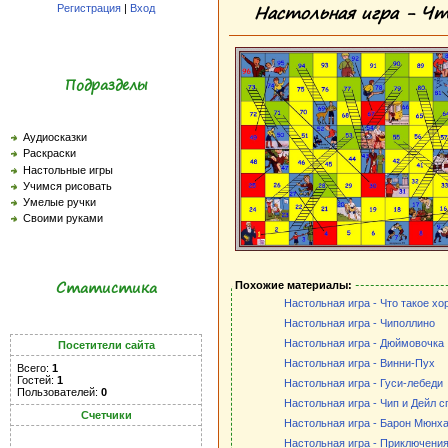
Настольная игра - Чт
Регистрация
|
Вход
Подразделы
Аудиосказки
Раскраски
Настольные игры
Учимся рисовать
Умелые ручки
Своими руками
Статистика
Похожие материалы:
Настольная игра - Что такое хор
Настольная игра - Чиполлино
Настольная игра - Дюймовочка
Посетители сайта
Настольная игра - Винни-Пух
Всего:
1
Гостей:
1
Настольная игра - Гуси-лебеди
Пользователей:
0
Настольная игра - Чип и Дейл 
Счетчики
Настольная игра - Барон Мюнха
Настольная игра - Приключени