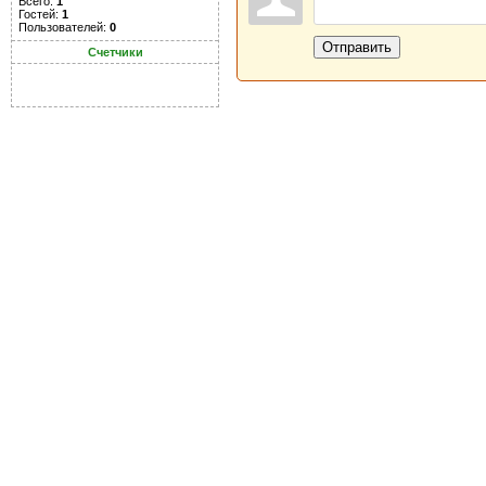
Всего:
1
Гостей:
1
Пользователей:
0
Отправить
Счетчики
Новая Береста © 2013 - 2026
Главная
|
Обратная связь
|
Н