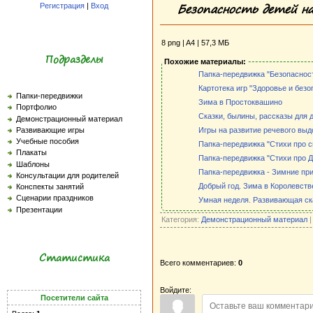
Безопасность детей на
Регистрация
|
Вход
8 png | A4 | 57,3 МБ
Подразделы
Похожие материалы:
Папка-передвижка "Безопасност
Картотека игр "Здоровье и безо
Папки-передвижки
Зима в Простоквашино
Портфолио
Сказки, былины, рассказы для де
Демонстрационный материал
Развивающие игры
Игры на развитие речевого выдо
Учебные пособия
Папка-передвижка "Стихи про с
Плакаты
Папка-передвижка "Стихи про 
Шаблоны
Папка-передвижка - Зимние при
Консультации для родителей
Добрый год. Зима в Королевств
Конспекты занятий
Сценарии праздников
Умная неделя. Развивающая ск
Презентации
Категория:
Демонстрационный материал
|
Статистика
Всего комментариев:
0
Войдите:
Посетители сайта