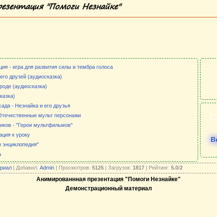
езентация "Помоги Незнайке"
ия - игра для развития силы и тембра голоса
его друзей (аудиосказка)
роде (аудиосказка)
казка)
ада - Незнайка и его друзья
С
 Отечественные мульт персонажи
иков - "Герои мультфильмов"
ция к уроку
В
 энциклопедия"
а
риал
| Добавил:
Admin
| Просмотров:
5125
| Загрузок:
1817
| Рейтинг:
5.0
/
2
Анимированнная презентация "Помоги Незнайке"
Демонстрационный материал