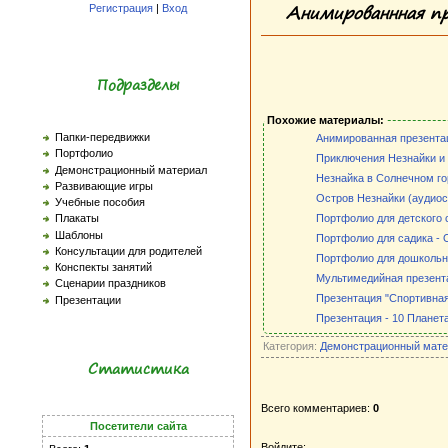
Анимированнная пр
Регистрация
|
Вход
Подразделы
Похожие материалы:
Папки-передвижки
Анимированная презентац
Портфолио
Приключения Незнайки и 
Демонстрационный материал
Незнайка в Солнечном го
Развивающие игры
Остров Незнайки (аудиос
Учебные пособия
Портфолио для детского с
Плакаты
Шаблоны
Портфолио для садика -
Консультации для родителей
Портфолио для дошкольн
Конспекты занятий
Мультимедийная презента
Сценарии праздников
Презентация "Спортивная
Презентации
Презентация - 10 Планет
Категория:
Демонстрационный мате
Статистика
Всего комментариев:
0
Посетители сайта
Войдите: