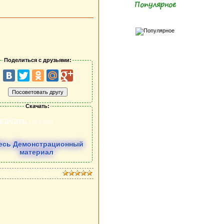
Популярное
Поделиться с друзьями:
Скачать:
качать
(45,8 МБ)
есь Демонстрационный
материал