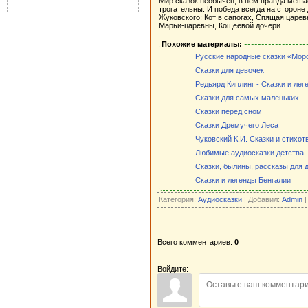
Мир сказок необычен, в нем правда меша
трогательны. И победа всегда на сторон
Жуковского: Кот в сапогах, Спящая царев
Марьи-царевны, Кощеевой дочери.
Похожие материалы:
Русские народные сказки «Мор
Сказки для девочек
Редьярд Киплинг - Сказки и лег
Сказки для самых маленьких
Сказки перед сном
Сказки Дремучего Леса
Чуковский К.И. Сказки и стихот
Любимые аудиосказки детства.
Сказки, былины, рассказы для де
Сказки и легенды Бенгалии
Категория:
Аудиосказки
| Добавил:
Admin
|
Всего комментариев:
0
Войдите: