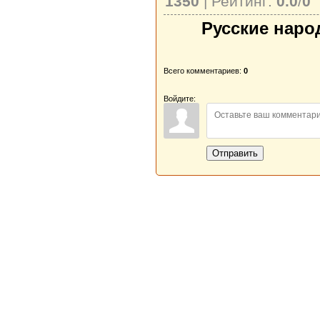
1350
| Рейтинг:
0.0
/
0
Русские наро
Всего комментариев:
0
Войдите:
Отправить
Новая Береста © 2013 - 2026
Главная
|
Обратная связь
|
Н