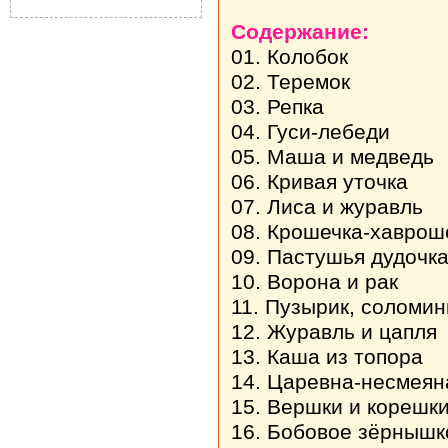
Содержание:
01. Колобок
02. Теремок
03. Репка
04. Гуси-лебеди
05. Маша и медведь
06. Кривая уточка
07. Лиса и журавль
08. Крошечка-хаврош
09. Пастушья дудочк
10. Ворона и рак
11. Пузырик, соломин
12. Журавль и цапля
13. Каша из топора
14. Царевна-несмеян
15. Вершки и корешк
16. Бобовое зёрнышк