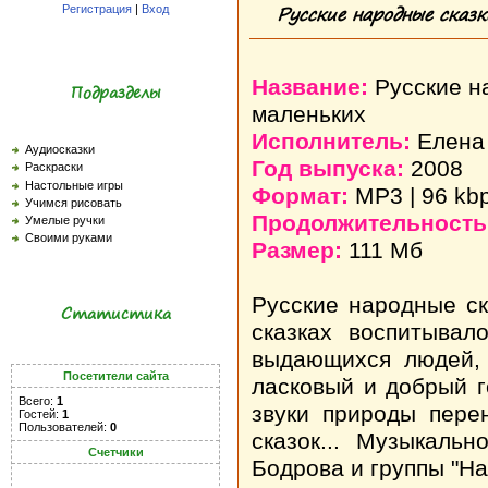
Русские народные сказ
Регистрация
|
Вход
Название:
Русские н
Подразделы
маленьких
Исполнитель:
Елена 
Аудиосказки
Год выпуска:
2008
Раскраски
Настольные игры
Формат:
MP3 | 96 kb
Учимся рисовать
Продолжительность
Умелые ручки
Своими руками
Размер:
111 Мб
Русские народные с
Статистика
сказках воспитывал
выдающихся людей, т
Посетители сайта
ласковый и добрый 
Всего:
1
звуки природы пер
Гостей:
1
Пользователей:
0
сказок... Музыкаль
Счетчики
Бодрова и группы "На