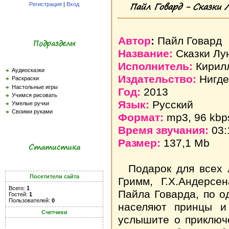
Пайл Говард - Сказки 
Регистрация
|
Вход
Автор
:
Пайл Говард
Подразделы
Название:
Сказки Лу
Исполнитель:
Кирил
Аудиосказки
Издательство:
Нигде
Раскраски
Настольные игры
Год:
2013
Учимся рисовать
Язык:
Русский
Умелые ручки
Своими руками
Формат:
mp3, 96 kbp
Время звучания:
03:
Размер:
137,1 Mb
Статистика
Подарок для всех 
Посетители сайта
Гримм, Г.X.Андерсе
Всего:
1
Пайла Говарда, по о
Гостей:
1
Пользователей:
0
населяют принцы и
Счетчики
услышите о приключе