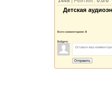
1445
| Рейтинг:
0.0
/
0
Детская аудиоэ
Всего комментариев:
0
Войдите:
Отправить
Новая Береста © 2013 - 2026
Главная
|
Обратная связь
|
Н