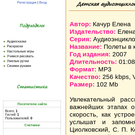
Детская аудиоэнцикло
Регистрация
|
Вход
Автор:
Качур Елена
Подразделы
Издательство:
Елен
Серия:
Аудиоэнцикло
Аудиосказки
Название:
Полеты в 
Раскраски
Настольные игры
Год издания:
2007
Учимся рисовать
Длительность:
01:08
Умелые ручки
Своими руками
Формат:
MP3
Качество:
256 kbps,
Размер:
102 Mb
Статистика
Увлекательный рас
Посетители сайта
важнейших этапах о
Всего:
1
скорость, как устро
Гостей:
1
Пользователей:
0
услышат и запомня
Счетчики
Циолковский, С. П. К