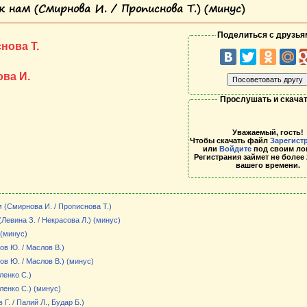
 нам (Смирнова И. / Прописнова Т.) (минус)
Поделиться с друзья
нова Т.
ва И.
Прослушать и скачат
Уважаемый, гость!
Чтобы скачать файл
Зарегист
или
Войдите
под своим ло
Регистрания займет не более 
вашего времени.
 (Смирнова И. / Прописнова Т.)
Левина З. / Некрасова Л.) (минус)
 (минус)
ов Ю. / Маслов В.)
ов Ю. / Маслов В.) (минус)
ленко С.)
енко С.) (минус)
Г. / Палий Л., Будар Б.)