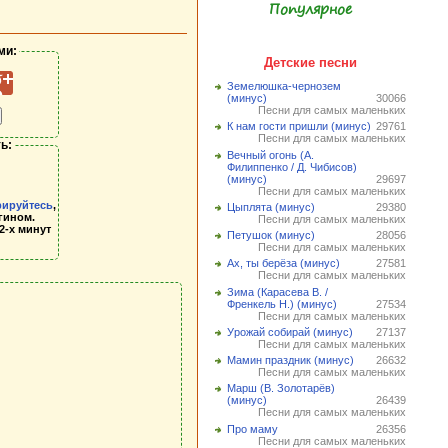
Популярное
ми:
Детские песни
Земелюшка-чернозем
(минус)
30066
Песни для самых маленьких
К нам гости пришли (минус)
29761
Песни для самых маленьких
ь:
Вечный огонь (А.
Филиппенко / Д. Чибисов)
(минус)
29697
Песни для самых маленьких
рируйтесь
,
Цыплята (минус)
29380
гином.
Песни для самых маленьких
2-х минут
Петушок (минус)
28056
Песни для самых маленьких
Ах, ты берёза (минус)
27581
Песни для самых маленьких
Зима (Карасева В. /
Френкель Н.) (минус)
27534
Песни для самых маленьких
Урожай собирай (минус)
27137
Песни для самых маленьких
Мамин праздник (минус)
26632
Песни для самых маленьких
Марш (В. Золотарёв)
(минус)
26439
Песни для самых маленьких
Про маму
26356
Песни для самых маленьких