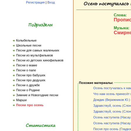
Осень постучалась к
Регистрация
|
Вход
Слова:
Пропис
Подразделы
Музыка:
Смирно
Колыбельные
Школьные песни
Песни для самых маленьких
Песни из мультфильмов
Песни из детских кинофильмов
Песни о маме
Песни о папе
Песни про бабушек
Песни про дедушек
Похожие материалы:
Песни о дружбе
Осень постучалась к нам
Песни о Родине
Что нам осень принесёт (
Зимние и Новогодние песни
Дождик (Верижников Ю.)
Марши
Песни про осень
Здравствуй, осень (Слон
Здравствуй, осень (Слон
Осень наступила (Насау
Осень наступила (Насаул
Статистика
Песня про осень (Гладков 