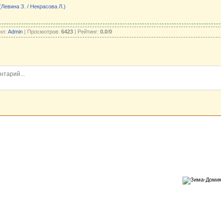
Левина З. / Некрасова Л.)
ил:
Admin
| Просмотров:
6423
| Рейтинг:
0.0
/
0