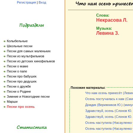
Что нам осень принесёт
Регистрация
|
Вход
Слова:
Некрасова Л.
Подразделы
Музыка:
Левина З.
Колыбельные
Школьные песни
Песни для самых маленьких
Песни из мультфильмов
Песни из детских кинофильмов
Песни о маме
Песни о папе
Песни про бабушек
Песни про дедушек
Песни о дружбе
Похожие материалы:
Песни о Родине
Что нам осень принесёт (Левина
Зимние и Новогодние песни
Осень постучалась к нам (Смир
Марши
Дождик (Верижников Ю.) (мину
Песни про осень
Здравствуй, осень (Слонов Ю. 
Здравствуй, осень (Слонов Ю. 
Осень наступила (Насауленко 
Статистика
Осень наступила (Насауленко 